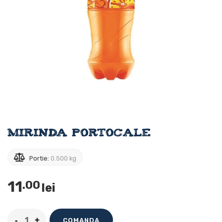
Mirinda Portocale
Portie:
0.500 kg
11
.00
lei
COMANDA