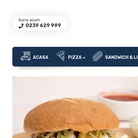
Suna acum
0239 629 999
ACASA
PIZZA
SANDWICH & LI
PRIMA PAGINĂ
/
SANDWICH & LIPIE
/
SANDWICH CU MUSCHI TIGANESC