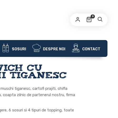
OBLIGATORIU
RESĂ EMAIL
*
0
 fi trimisă o legătură la adresa ta de email pentru
seta o parolă nouă.
tele dvs. personale vor fi folosite pentru a va sprijini
periența pe acest site web, pentru a gestiona accesul la
SOSURI
DESPRE NOI
CONTACT
politică de
ntul dvs. si pentru alte scopuri descrise in
nfidențialitate
.
ich cu
ÎNREGISTRARE
i Tiganesc
uschi tiganesc, cartofi prajiti, chifla
 coapta zilnic de partenerul nostru, firma
ere, 6 sosuri si 4 tipuri de topping, toate