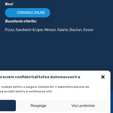
Nou!
COMANDA ONLINE
Bucataria oferita:
Pizza, Sandwich & Lipie, Meniuri, Salate, Bauturi, Sosuri
preciem confidentialitatea dumneavoastra
a cookies pentru a asigura vizitatorilor o experienta placuta de
sa accepti pentru a continua pe site.
a
Respinge
Vezi preferinte
vrari la domiciliu
Powered By
Startup Delivery
SEO10 - Agency | Web Studio |
Hosting