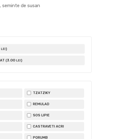
a, seminte de susan
)
LEI
3
.00
AT (
)
LEI
TZATZIKY
REMULAD
SOS LIPIE
CASTRAVETI ACRI
PORUMB