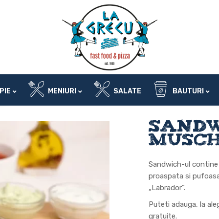
OBLIGATORIU
NUME UTILIZATOR SAU ADRESĂ EMAIL
*
AD
Va
OBLIGATORIU
PAROLĂ
*
a 
Da
ex
PIE
MENIURI
SALATE
BAUTURI
co
ȚINE-MĂ MINTE
co
AUTENTIFICARE
Sandw
Ai uitat parola?
Musch
Sandwich-ul contine m
proaspata si pufoasa,
„Labrador”.
Puteti adauga, la aleg
gratuite.